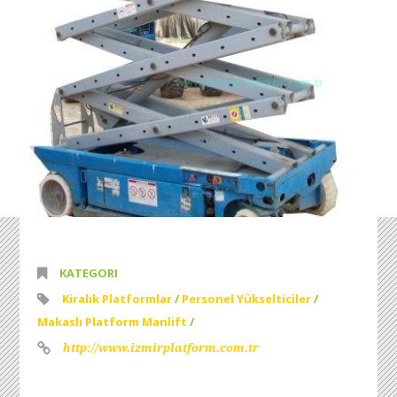
KATEGORI
Kiralık Platformlar
/
Personel Yükselticiler
/
Makaslı Platform Manlift
/
http://www.izmirplatform.com.tr