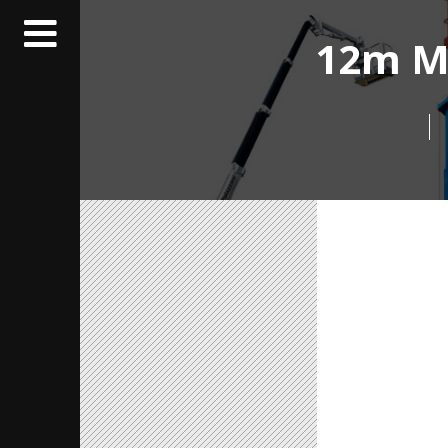
12m Ma