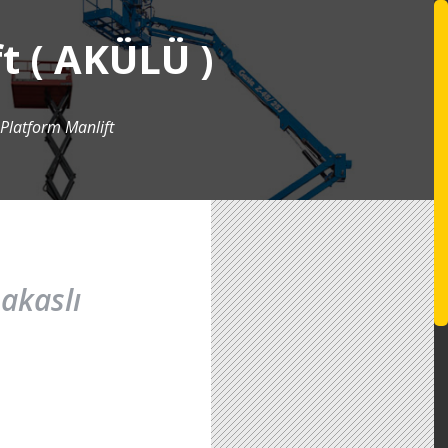
t ( AKÜLÜ )
Platform Manlift
akaslı