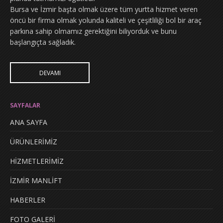
Bursa ve İzmir başta olmak üzere tüm yurtta hizmet veren
öncü bir firma olmak yolunda kaliteli ve çeşitliliği bol bir araç
parkına sahip olmamız gerektiğini biliyorduk ve bunu
başlangıçta sağladık.
DEVAMI
SAYFALAR
ANA SAYFA
ÜRÜNLERİMİZ
HİZMETLERİMİZ
İZMİR MANLİFT
HABERLER
FOTO GALERİ