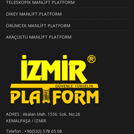
TELESKOPİK MANLİFT PLATFORM
DİKEY MANLİFT PLATFORM
ÖRÜMCEK MANLİFT PLATFORM
ARAÇÜSTÜ MANLİFT PLATFORM
ADRES :
Akalan Mah. 1556. Sok. No:26
KEMALPAŞA / İZMİR
Telefon :
+90(532) 578 65 08